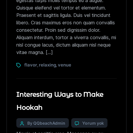
egestas turpis mollis tempus eu a augue.
Quisque eleifend vel tortor et elementum.
Praesent et sagittis ligula. Duis vel tincidunt
libero. Cras maximus eros non quam convallis
consectetur. Proin sed dignissim dolor.
Aliquam interdum, tortor a viverra convallis, mi
nisl congue lacus, dictum aliquam nisl neque
vitae magna. […]
flavor
relaxing
venue
,
,
Interesting Ways to Make
Hookah
By QQbeachAdmin
Yorum yok