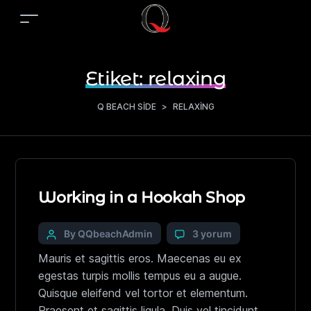
Etiket:
relaxing
Q BEACH SIDE
>
RELAXING
Working in a Hookah Shop
By QQbeachAdmin
3 yorum
Mauris et sagittis eros. Maecenas eu ex
egestas turpis mollis tempus eu a augue.
Quisque eleifend vel tortor et elementum.
Praesent et sagittis ligula. Duis vel tincidunt