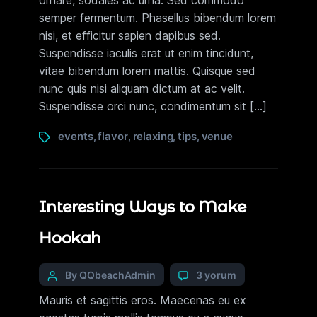
ornare, sodales ac urna. Sed commodo
semper fermentum. Phasellus bibendum lorem
nisi, et efficitur sapien dapibus sed.
Suspendisse iaculis erat ut enim tincidunt,
vitae bibendum lorem mattis. Quisque sed
nunc quis nisi aliquam dictum at ac velit.
Suspendisse orci nunc, condimentum sit […]
events
flavor
relaxing
tips
venue
,
,
,
,
Interesting Ways to Make
Hookah
By QQbeachAdmin
3 yorum
Mauris et sagittis eros. Maecenas eu ex