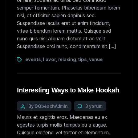
ornare, sodales ac urna. Sed commodo
semper fermentum. Phasellus bibendum lorem
nisi, et efficitur sapien dapibus sed.
Suspendisse iaculis erat ut enim tincidunt,
vitae bibendum lorem mattis. Quisque sed
nunc quis nisi aliquam dictum at ac velit.
Suspendisse orci nunc, condimentum sit […]
events
flavor
relaxing
tips
venue
,
,
,
,
Interesting Ways to Make Hookah
By QQbeachAdmin
3 yorum
Mauris et sagittis eros. Maecenas eu ex
egestas turpis mollis tempus eu a augue.
Quisque eleifend vel tortor et elementum.