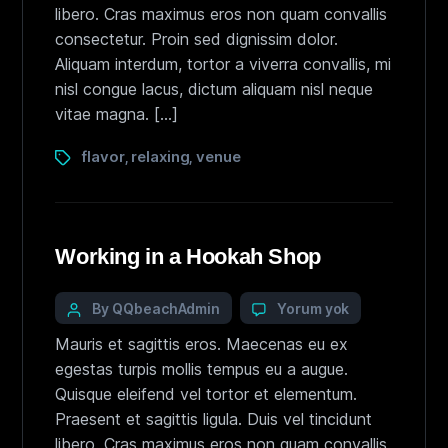
libero. Cras maximus eros non quam convallis
consectetur. Proin sed dignissim dolor.
Aliquam interdum, tortor a viverra convallis, mi
nisl congue lacus, dictum aliquam nisl neque
vitae magna. […]
flavor
relaxing
venue
,
,
Working in a Hookah Shop
By QQbeachAdmin
Yorum yok
Mauris et sagittis eros. Maecenas eu ex
egestas turpis mollis tempus eu a augue.
Quisque eleifend vel tortor et elementum.
Praesent et sagittis ligula. Duis vel tincidunt
libero. Cras maximus eros non quam convallis