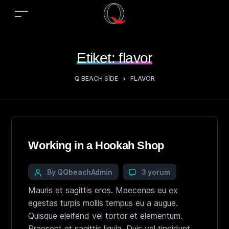
Etiket:
flavor
Q BEACH SIDE
>
FLAVOR
Working in a Hookah Shop
By QQbeachAdmin
3 yorum
Mauris et sagittis eros. Maecenas eu ex
egestas turpis mollis tempus eu a augue.
Quisque eleifend vel tortor et elementum.
Praesent et sagittis ligula. Duis vel tincidunt