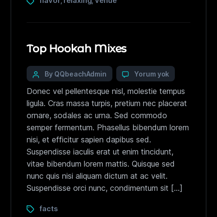
flavor
relaxing
venue
,
,
Top Hookah Mixes
By QQbeachAdmin
Yorum yok
Donec vel pellentesque nisl, molestie tempus
ligula. Cras massa turpis, pretium nec placerat
ornare, sodales ac urna. Sed commodo
semper fermentum. Phasellus bibendum lorem
nisi, et efficitur sapien dapibus sed.
Suspendisse iaculis erat ut enim tincidunt,
vitae bibendum lorem mattis. Quisque sed
nunc quis nisi aliquam dictum at ac velit.
Suspendisse orci nunc, condimentum sit […]
facts