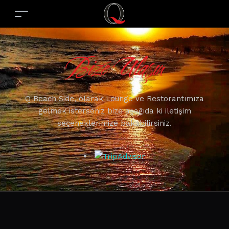
Bize Ulaşın
Q Beach Side, olarak Lounge ve Restorantımıza
gelmek isterseniz bize aşağıda ki iletişim
seçeneklerimize bakabilirsiniz.