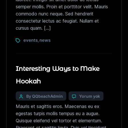
semper mollis. Proin et porttitor velit. Mauris
commodo nunc neque. Sed hendrerit
consectetur lectus ac feugiat. Nullam et
cursus quam. […]
events
news
,
Interesting Ways to Make
Hookah
By QQbeachAdmin
Yorum yok
Mauris et sagittis eros. Maecenas eu ex
egestas turpis mollis tempus eu a augue.
Quisque eleifend vel tortor et elementum.
Praesent et sagittis ligula. Duis vel tincidunt