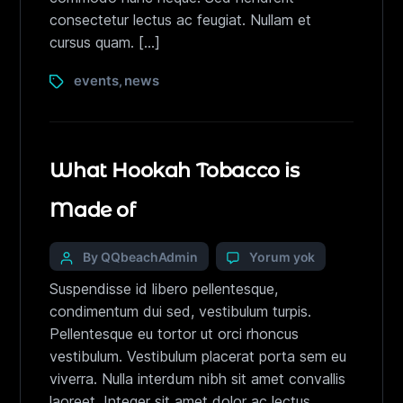
consectetur lectus ac feugiat. Nullam et
cursus quam. […]
events
news
,
What Hookah Tobacco is
Made of
By QQbeachAdmin
Yorum yok
Suspendisse id libero pellentesque,
condimentum dui sed, vestibulum turpis.
Pellentesque eu tortor ut orci rhoncus
vestibulum. Vestibulum placerat porta sem eu
viverra. Nulla interdum nibh sit amet convallis
laoreet. Integer sit amet dolor ac lectus