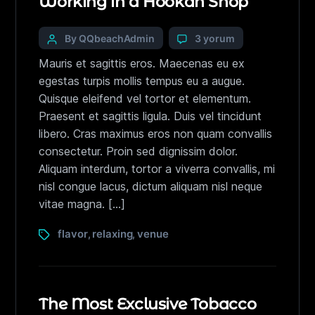
Working in a Hookah Shop
By QQbeachAdmin
3 yorum
Mauris et sagittis eros. Maecenas eu ex
egestas turpis mollis tempus eu a augue.
Quisque eleifend vel tortor et elementum.
Praesent et sagittis ligula. Duis vel tincidunt
libero. Cras maximus eros non quam convallis
consectetur. Proin sed dignissim dolor.
Aliquam interdum, tortor a viverra convallis, mi
nisl congue lacus, dictum aliquam nisl neque
vitae magna. […]
flavor
relaxing
venue
,
,
The Most Exclusive Tobacco