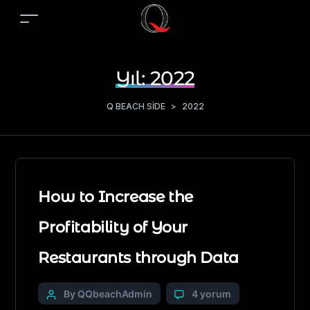
Yıl:
2022
Q BEACH SIDE
>
2022
How to Increase the
Profitability of Your
Restaurants through Data
By QQbeachAdmin
4 yorum