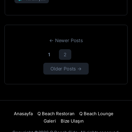
dictum aliquam nisl neque vitae magna. […]
←
Newer
Posts
1
2
Older
Posts
→
Anasayfa
Q Beach Restoran
Q Beach Lounge
Galeri
Bize Ulaşın