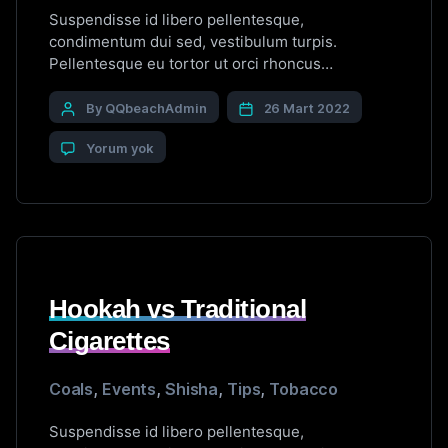
Suspendisse id libero pellentesque,
condimentum dui sed, vestibulum turpis.
Pellentesque eu tortor ut orci rhoncus
vestibulum. Vestibulum placerat porta sem eu
viverra. Nulla interdum nibh sit amet convallis
By QQbeachAdmin
26 Mart 2022
laoreet. Integer sit amet dolor ac lectus semper
Yorum yok
mollis. Proin et porttitor velit. Mauris commodo
nunc neque. Sed hendrerit consectetur lectus ac
feugiat. Nullam et cursus quam. […]
Hookah vs Traditional
Cigarettes
Coals
,
Events
,
Shisha
,
Tips
,
Tobacco
Suspendisse id libero pellentesque,