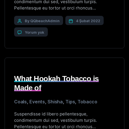
condimentum dui sed, vestibulum turpis.
Pellentesque eu tortor ut orci rhoncus
vestibulum. Vestibulum placerat porta sem eu
viverra. Nulla interdum nibh sit amet convallis
By QQbeachAdmin
4 Şubat 2022
laoreet. Integer sit amet dolor ac lectus semper
Yorum yok
mollis. Proin et porttitor velit. Mauris commodo
nunc neque. Sed hendrerit consectetur lectus ac
feugiat. Nullam et cursus quam. […]
What Hookah Tobacco is
Made of
Coals
,
Events
,
Shisha
,
Tips
,
Tobacco
Suspendisse id libero pellentesque,
condimentum dui sed, vestibulum turpis.
Pellentesque eu tortor ut orci rhoncus