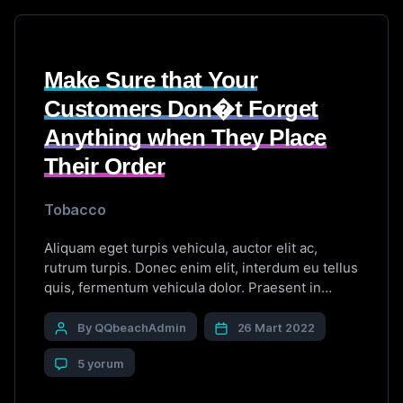
Make Sure that Your
Customers Don�t Forget
Anything when They Place
Their Order
Tobacco
Aliquam eget turpis vehicula, auctor elit ac,
rutrum turpis. Donec enim elit, interdum eu tellus
quis, fermentum vehicula dolor. Praesent in
quam erat. Nam rutrum justo vitae eros efficitur
accumsan. Phasellus scelerisque, massa ut
By QQbeachAdmin
26 Mart 2022
venenatis tristique, purus arcu volutpat orci,
5 yorum
blandit varius nisl orci ut arcu. Sed pharetra non
leo a cursus. Donec nunc nisl, […]