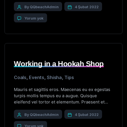
sagittis ligula. Duis vel tincidunt libero. Cras
maximus eros non quam convallis consectetur.
By QQbeachAdmin
4 Şubat 2022
Proin sed dignissim dolor. Aliquam interdum,
Yorum yok
tortor a viverra convallis, mi nisl congue lacus,
dictum aliquam nisl neque vitae magna. […]
Working in a Hookah Shop
Coals
,
Events
,
Shisha
,
Tips
Mauris et sagittis eros. Maecenas eu ex egestas
turpis mollis tempus eu a augue. Quisque
eleifend vel tortor et elementum. Praesent et
sagittis ligula. Duis vel tincidunt libero. Cras
maximus eros non quam convallis consectetur.
By QQbeachAdmin
4 Şubat 2022
Proin sed dignissim dolor. Aliquam interdum,
Yorum yok
tortor a viverra convallis, mi nisl congue lacus,