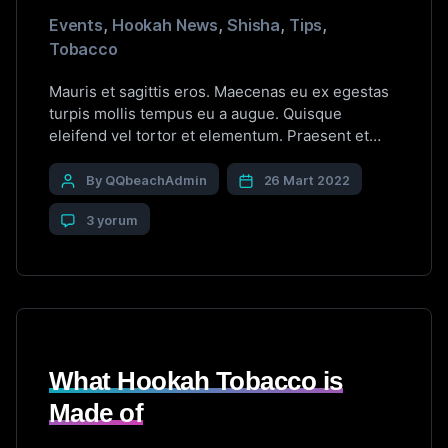
Events
,
Hookah News
,
Shisha
,
Tips
,
Tobacco
Mauris et sagittis eros. Maecenas eu ex egestas
turpis mollis tempus eu a augue. Quisque
eleifend vel tortor et elementum. Praesent et
sagittis ligula. Duis vel tincidunt libero. Cras
maximus eros non quam convallis consectetur.
By QQbeachAdmin
26 Mart 2022
Proin sed dignissim dolor. Aliquam interdum,
3 yorum
tortor a viverra convallis, mi nisl congue lacus,
dictum aliquam nisl neque vitae magna. […]
What Hookah Tobacco is
Made of