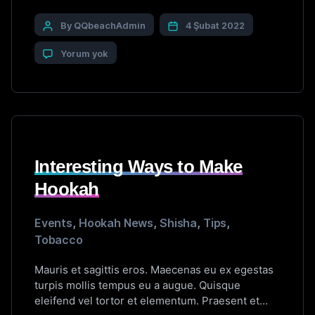
vestibulum. Vestibulum placerat porta sem eu
viverra. Nulla interdum nibh sit amet convallis
By QQbeachAdmin
4 Şubat 2022
laoreet. Integer sit amet dolor ac lectus semper
Yorum yok
mollis. Proin et porttitor velit. Mauris commodo
nunc neque. Sed hendrerit consectetur lectus ac
feugiat. Nullam et cursus quam. […]
Interesting Ways to Make
Hookah
Events
,
Hookah News
,
Shisha
,
Tips
,
Tobacco
Mauris et sagittis eros. Maecenas eu ex egestas
turpis mollis tempus eu a augue. Quisque
eleifend vel tortor et elementum. Praesent et