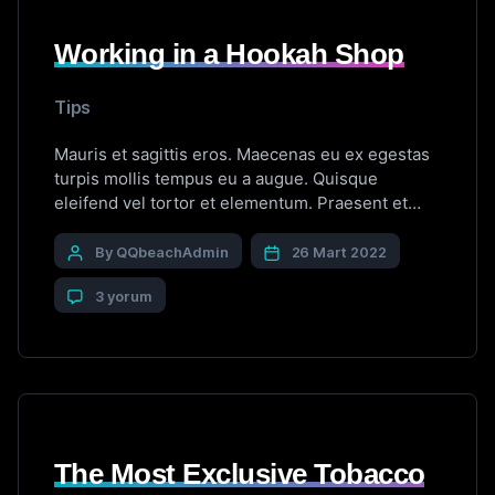
Working in a Hookah Shop
Tips
Mauris et sagittis eros. Maecenas eu ex egestas
turpis mollis tempus eu a augue. Quisque
eleifend vel tortor et elementum. Praesent et
sagittis ligula. Duis vel tincidunt libero. Cras
maximus eros non quam convallis consectetur.
By QQbeachAdmin
26 Mart 2022
Proin sed dignissim dolor. Aliquam interdum,
3 yorum
tortor a viverra convallis, mi nisl congue lacus,
dictum aliquam nisl neque vitae magna. […]
The Most Exclusive Tobacco