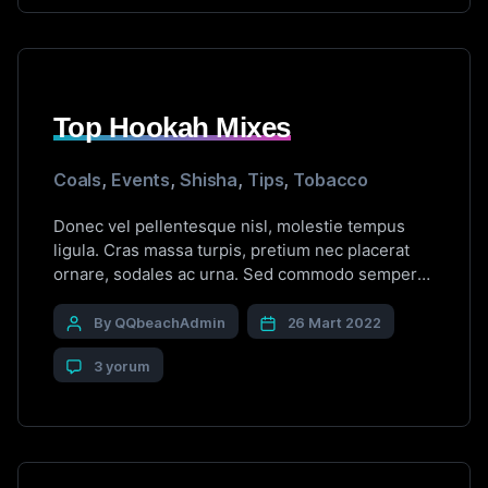
Top Hookah Mixes
Coals
,
Events
,
Shisha
,
Tips
,
Tobacco
Donec vel pellentesque nisl, molestie tempus
ligula. Cras massa turpis, pretium nec placerat
ornare, sodales ac urna. Sed commodo semper
fermentum. Phasellus bibendum lorem nisi, et
efficitur sapien dapibus sed. Suspendisse iaculis
By QQbeachAdmin
26 Mart 2022
erat ut enim tincidunt, vitae bibendum lorem
3 yorum
mattis. Quisque sed nunc quis nisi aliquam
dictum at ac velit. Suspendisse orci nunc,
condimentum sit […]