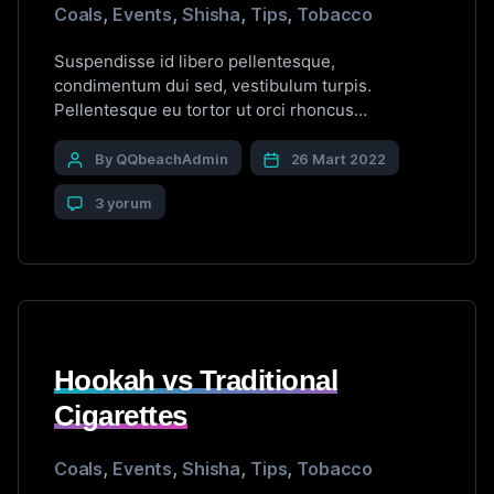
Coals
,
Events
,
Shisha
,
Tips
,
Tobacco
Suspendisse id libero pellentesque,
condimentum dui sed, vestibulum turpis.
Pellentesque eu tortor ut orci rhoncus
vestibulum. Vestibulum placerat porta sem eu
viverra. Nulla interdum nibh sit amet convallis
By QQbeachAdmin
26 Mart 2022
laoreet. Integer sit amet dolor ac lectus semper
3 yorum
mollis. Proin et porttitor velit. Mauris commodo
nunc neque. Sed hendrerit consectetur lectus ac
feugiat. Nullam et cursus quam. […]
Hookah vs Traditional
Cigarettes
Coals
,
Events
,
Shisha
,
Tips
,
Tobacco