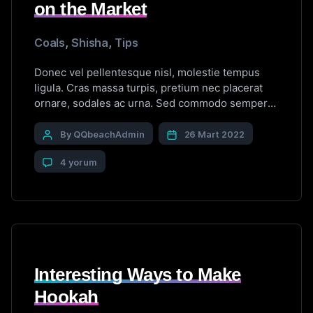
on the Market
Coals
,
Shisha
,
Tips
Donec vel pellentesque nisl, molestie tempus
ligula. Cras massa turpis, pretium nec placerat
ornare, sodales ac urna. Sed commodo semper
fermentum. Phasellus bibendum lorem nisi, et
efficitur sapien dapibus sed. Suspendisse iaculis
By QQbeachAdmin
26 Mart 2022
erat ut enim tincidunt, vitae bibendum lorem
4 yorum
mattis. Quisque sed nunc quis nisi aliquam
dictum at ac velit. Suspendisse orci nunc,
condimentum sit […]
Interesting Ways to Make
Hookah