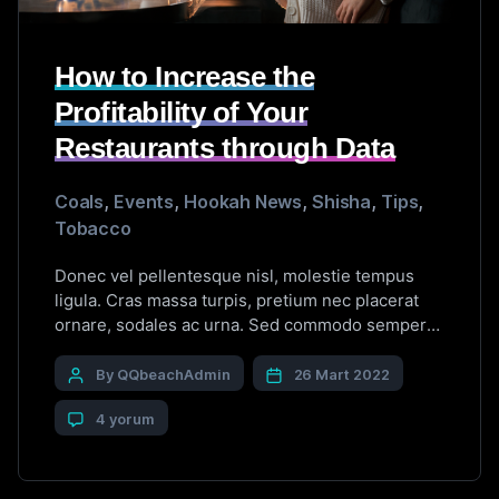
How to Increase the
Profitability of Your
Restaurants through Data
Coals
,
Events
,
Hookah News
,
Shisha
,
Tips
,
Tobacco
Donec vel pellentesque nisl, molestie tempus
ligula. Cras massa turpis, pretium nec placerat
ornare, sodales ac urna. Sed commodo semper
fermentum. Phasellus bibendum lorem nisi, et
efficitur sapien dapibus sed. Suspendisse iaculis
By QQbeachAdmin
26 Mart 2022
erat ut enim tincidunt, vitae bibendum lorem
4 yorum
mattis. Quisque sed nunc quis nisi aliquam
dictum at ac velit. Suspendisse orci nunc,
condimentum sit […]